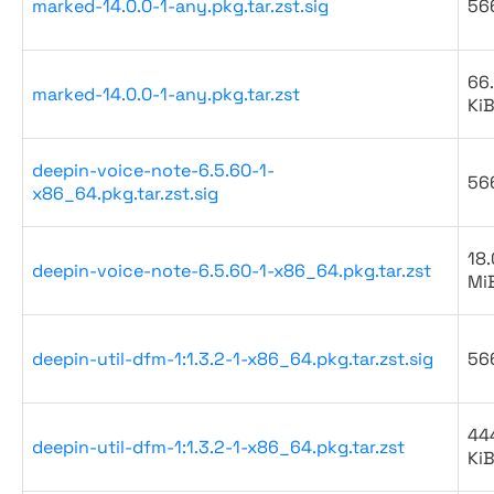
marked-14.0.0-1-any.pkg.tar.zst.sig
56
66
marked-14.0.0-1-any.pkg.tar.zst
Ki
deepin-voice-note-6.5.60-1-
56
x86_64.pkg.tar.zst.sig
18.
deepin-voice-note-6.5.60-1-x86_64.pkg.tar.zst
Mi
deepin-util-dfm-1:1.3.2-1-x86_64.pkg.tar.zst.sig
56
44
deepin-util-dfm-1:1.3.2-1-x86_64.pkg.tar.zst
Ki