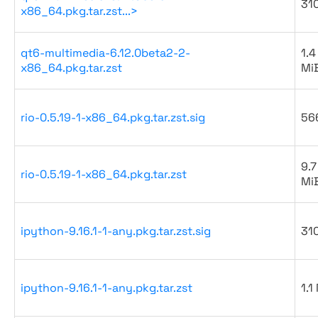
31
x86_64.pkg.tar.zst...>
qt6-multimedia-6.12.0beta2-2-
1.4
x86_64.pkg.tar.zst
Mi
rio-0.5.19-1-x86_64.pkg.tar.zst.sig
56
9.7
rio-0.5.19-1-x86_64.pkg.tar.zst
Mi
ipython-9.16.1-1-any.pkg.tar.zst.sig
31
ipython-9.16.1-1-any.pkg.tar.zst
1.1