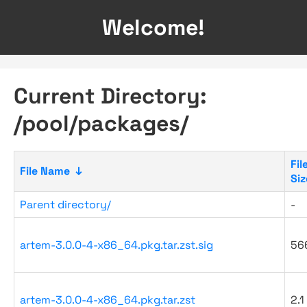
Welcome!
Current Directory:
/pool/packages/
Fil
File Name
↓
Siz
Parent directory/
-
artem-3.0.0-4-x86_64.pkg.tar.zst.sig
56
artem-3.0.0-4-x86_64.pkg.tar.zst
2.1