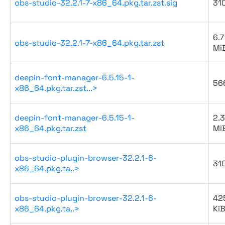
obs-studio-32.2.1-7-x86_64.pkg.tar.zst.sig
31
6.7
obs-studio-32.2.1-7-x86_64.pkg.tar.zst
Mi
deepin-font-manager-6.5.15-1-
56
x86_64.pkg.tar.zst...>
deepin-font-manager-6.5.15-1-
2.3
x86_64.pkg.tar.zst
Mi
obs-studio-plugin-browser-32.2.1-6-
31
x86_64.pkg.ta..>
obs-studio-plugin-browser-32.2.1-6-
42
x86_64.pkg.ta..>
Ki