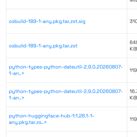
osbuild-189-1-any.pkg.tar.zst.sig
31
64
osbuild-189-1-any.pkg.tar.zst
Ki
python-types-python-dateutil-2.9.0.20260807-
119
1-an..>
python-types-python-dateutil-2.9.0.20260807-
16.
1-an..>
Ki
python-huggingface-hub-1:1.26.1-1-
119
any.pkg.tar.zs..>